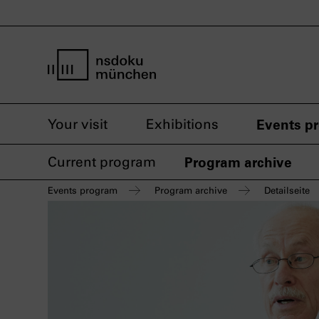
home page nsdoku munich
Your visit
Exhibitions
Events p
Current program
Program archive
Events program
Program archive
Detailseite