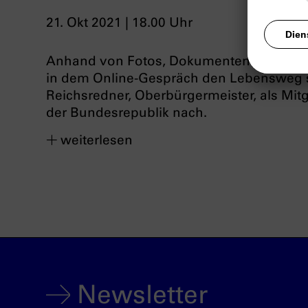
21. Okt 2021 | 18.00 Uhr
Anhand von Fotos, Dokumenten und Erinn
in dem Online-Gespräch den Lebensweg se
Reichsredner, Oberbürgermeister, als Mit
der Bundesrepublik nach.
weiterlesen
Newsletter