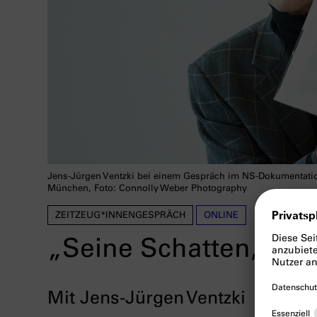
Jens-Jürgen Ventzki bei einem Gespräch im NS-Dokumentat
München, Foto: Connolly Weber Photography
ZEITZEUG*INNENGESPRÄCH
ONLINE
„Seine Schatten, mei
Mit Jens-Jürgen Ventzki