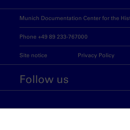
Munich Documentation Center for the Hist
Phone +49 89 233-767000
Site notice
Privacy Policy
Follow us
An institution run by the City of Munich