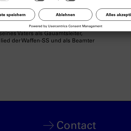
erungen zeichnet Jens-Jürgen Ventzki
ines Vaters als Gauamtsleiter,
glied der Waffen-SS und als Beamter
Contact