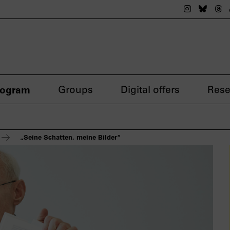
The nsdok
The n
Th
rogram
Groups
Digital offers
Rese
„Seine Schatten, meine Bilder“