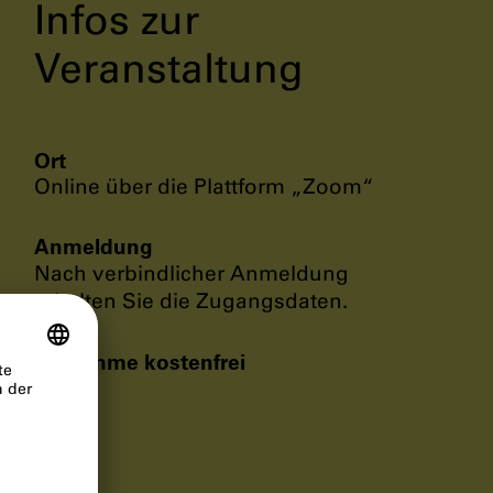
Infos zur
Veranstaltung
Ort
Online über die Plattform „Zoom“
Anmeldung
Nach verbindlicher Anmeldung
erhalten Sie die Zugangsdaten.
Teilnahme kostenfrei