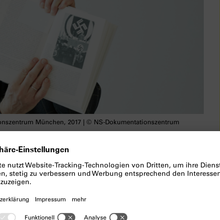
ionszentrum München, 2017 | © NS-Dokumentationszentrum
ne Bilder“