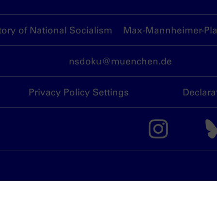
ory of National Socialism
Max-Mannheimer-Plat
nsdoku@muenchen.de
Privacy Policy Settings
Declara
The 