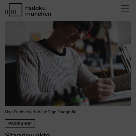
M
home page nsdoku munich
Lisa Frühbeis | © helle Tage Fotografie
WORKSHOP
Standpunkte