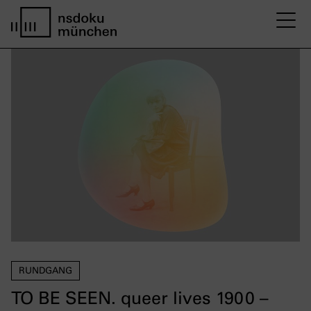
M
home page nsdoku munich
RUNDGANG
TO BE SEEN. queer lives 1900 –