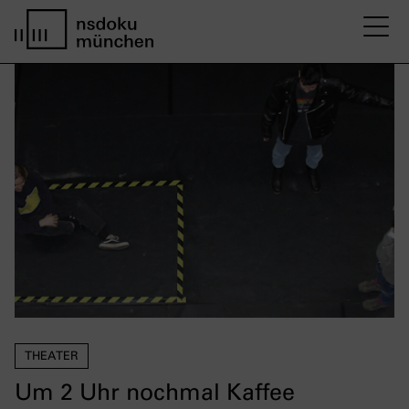
M
home page nsdoku munich
THEATER
Um 2 Uhr nochmal Kaffee