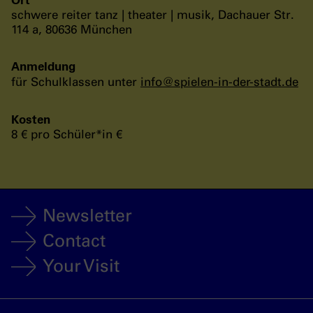
schwere reiter tanz | theater | musik, Dachauer Str.
114 a, 80636 München
Anmeldung
für Schulklassen unter
info
@
spielen-in-der-stadt
.
de
Kosten
8 € pro Schüler*in €
Newsletter
Contact
Your Visit