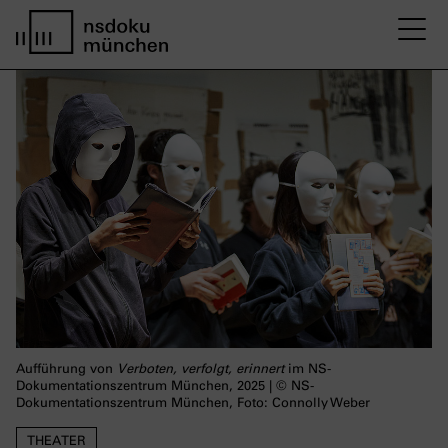
M
home page nsdoku munich
Aufführung von
Verboten, verfolgt, erinnert
im NS-
Dokumentationszentrum München, 2025 | © NS-
Dokumentationszentrum München, Foto: Connolly Weber
THEATER