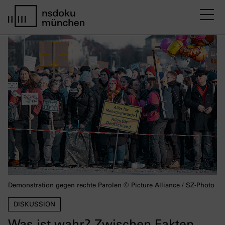
M
home page nsdoku munich
Demonstration gegen rechte Parolen © Picture Alliance / SZ-Photo
DISKUSSION
Was ist wahr? Zwischen Fakten,