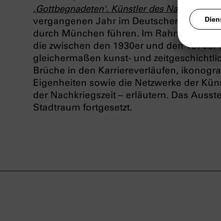
,Gottbegnadeten'. Künstler des Nationalsozi
vergangenen Jahr im Deutschen Historisc
durch München führen. Im Rahmen der Exk
die zwischen den 1930er und den 1970er J
gleichermaßen kunst- und zeitgeschichtli
Brüche in den Karriereverläufen, ikonogr
Eigenheiten sowie die Netzwerke der Kün
der Nachkriegszeit – erläutern. Das Ausst
Stadtraum fortgesetzt.