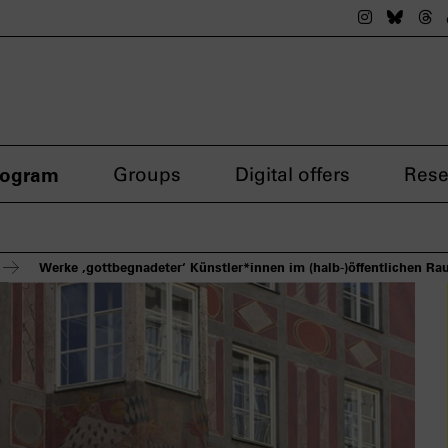
The nsdok
The n
Th
rogram
Groups
Digital offers
Rese
Werke ‚gottbegnadeter‘ Künstler*innen im (halb-)öffentlichen R