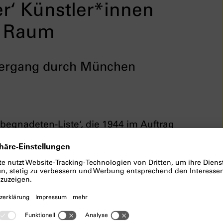
r‘ Künstler*innen
en Raum
ziergang durch München
begnadeten-Liste‘, die 1944 im Auftrag
ellt worden ist, prägen bis heute das
 auf Plätzen, an Fassaden, und in
as gilt sowohl für deren Werke, die im
uch für die Auftragsarbeiten und
ehnte.
 Stadtspaziergangs wird Wolfgang
r Ausstellung
Die Liste der