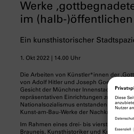
Werke ‚gottbegnadete
im (halb-)öffentlich
Ein kunsthistorischer Stadtspa
1. Okt 2022 | 14.00 Uhr
Die Arbeiten von Künstler*innen der ‚Gott
von Adolf Hitler und Joseph Goebbels erst
Gesicht der Münchner Innenstadt und sind
repräsentativen Einrichtungen zu sehen. D
Nationalsozialismus entstanden sind als a
Kunst-am-Bau-Werke der Nachkriegsjahrz
Im Rahmen eines drei- bis vierstündigen
Brauneis, Kunsthistoriker und Kurator de