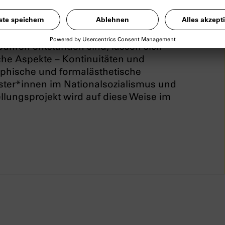
alismus in der Bundesrepublik
, die im
hen Museum in Berlin zu sehen war,
ursion entlang zahlreicher Arbeiten,
ahren entstanden sind, lassen sich
che Aspekte – Kontinuitäten und
aphische und formalästhetische
ster*innen im Nationalsozialismus und
ellungsprojekt wird auf diese Weise im