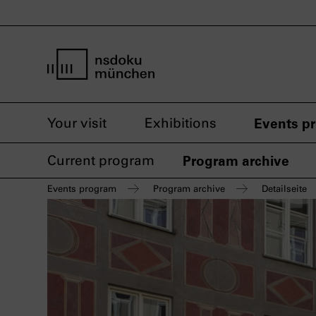
home page nsdoku munich
Your visit
Exhibitions
Events p
Current program
Program archive
Events program
Program archive
Detailseite