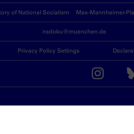
ory of National Socialism
Max-Mannheimer-Plat
nsdoku@muenchen.de
Privacy Policy Settings
Declara
The 