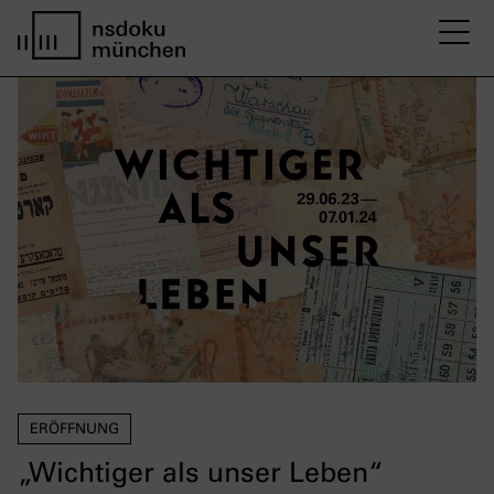
M
home page nsdoku munich
ERÖFFNUNG
„Wichtiger als unser Leben“