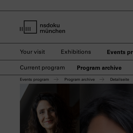
home page nsdoku munich
Your visit
Exhibitions
Events p
Current program
Program archive
Events program
Program archive
Detailseite