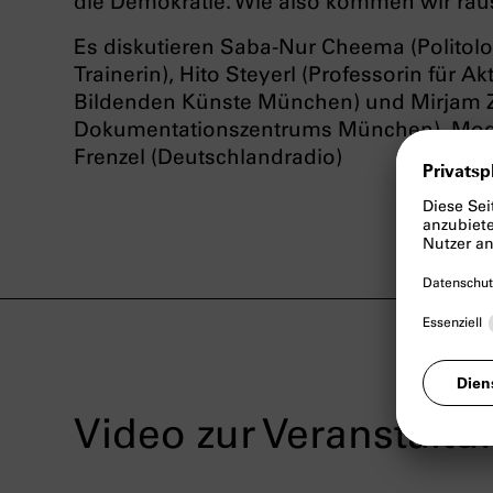
die Demokratie. Wie also kommen wir rau
Es diskutieren Saba-Nur Cheema (Politolog
Trainerin), Hito Steyerl (Professorin für 
Bildenden Künste München) und Mirjam Za
Dokumentationszentrums München). Mode
Frenzel (Deutschlandradio)
Video zur Veranstaltu