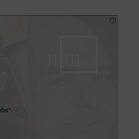
ube".