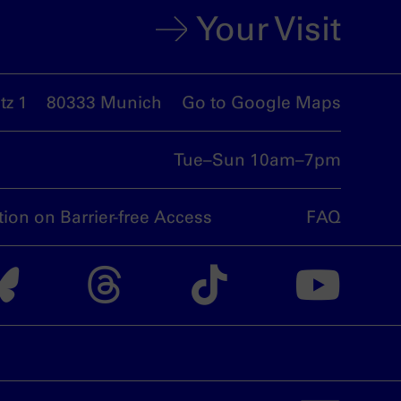
Your Visit
z 1
80333 Munich
Go to Google Maps
Tue–Sun 10am–7pm
tion on Barrier-free Access
FAQ
nsdoku munich on I
The nsdoku munich
The nsdoku m
The nsdo
Th