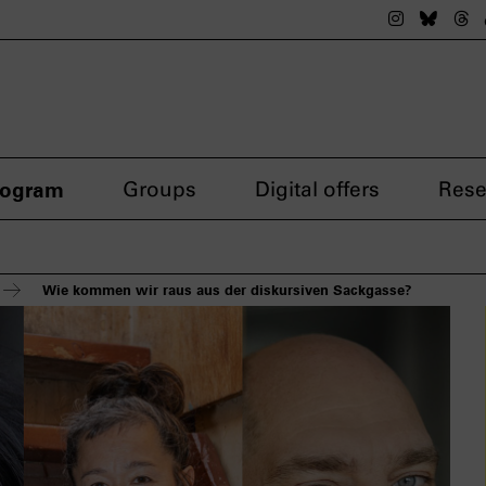
The nsdok
The n
Th
rogram
Groups
Digital offers
Rese
Wie kommen wir raus aus der diskursiven Sackgasse?