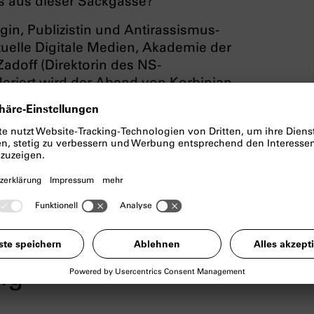
s aus dieser Sackgasse?
in, Publizistin und Antirassismus-
Aktuelle Digitale Medien, Akademie der
doff (Direktorin des NS-
riert wird der Abend von Korbinian
ng