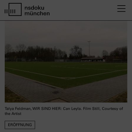
M
home page nsdoku munich
Talya Feldman, WIR SIND HIER: Can Leyla. Film Still, Courtesy of
the Artist
ERÖFFNUNG