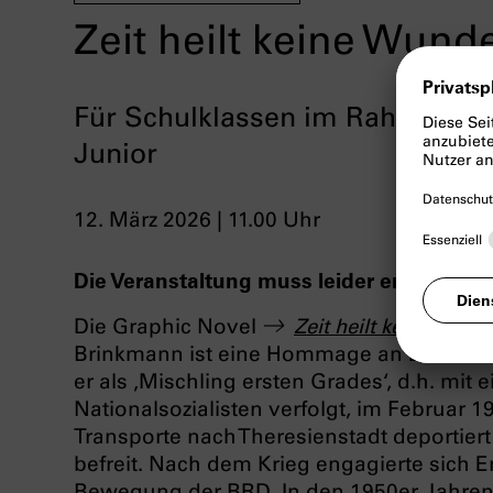
Zeit heilt keine Wund
Für Schulklassen im Rahmen d
Junior
12. März 2026 | 11.00 Uhr
Die Veranstaltung muss leider entfallen.
Die Graphic Novel
Zeit heilt keine Wun
Brinkmann ist eine Hommage an Ernst Gr
er als ‚Mischling ersten Grades‘, d.h. mit 
Nationalsozialisten verfolgt, im Februar 1
Transporte nach Theresienstadt deportier
befreit. Nach dem Krieg engagierte sich 
Bewegung der BRD. In den 1950er Jahren 