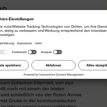
en
er Münchner Bücherschau
den
aus der Feder von Hannah
ube. 1932 in München geboren, wurde
einem jüdischen Elternteil, von den
945 noch mit einem der letzten
t und schließlich von der Roten Armee
Ernst Grube in der kommunistischen
wurde er wegen seiner politischen