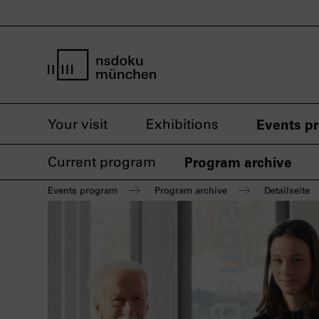
home page nsdoku munich
Your visit
Exhibitions
Events p
Current program
Program archive
Events program
Program archive
Detailseite