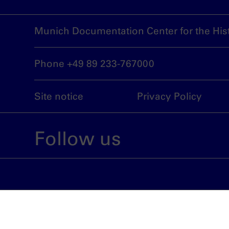
Munich Documentation Center for the Hist
Phone +49 89 233-767000
Site notice
Privacy Policy
Follow us
An institution run by the City of Munich