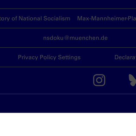
ory of National Socialism
Max-Mannheimer-Plat
nsdoku@muenchen.de
Privacy Policy Settings
Declara
The 