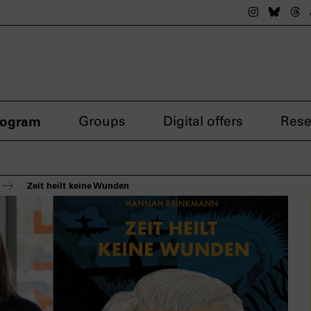
The nsdok
The n
Th
rogram
Groups
Digital offers
Rese
Zeit heilt keine Wunden