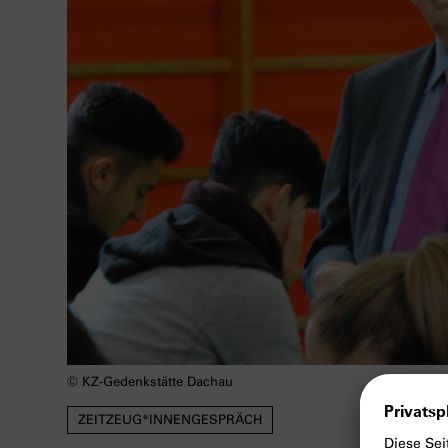
© KZ-Gedenkstätte Dachau
ZEITZEUG*INNENGESPRÄCH