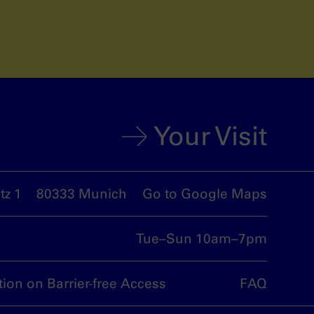
Your Visit
z 1
80333 Munich
Go to Google Maps
Tue–Sun 10am–7pm
tion on Barrier-free Access
FAQ