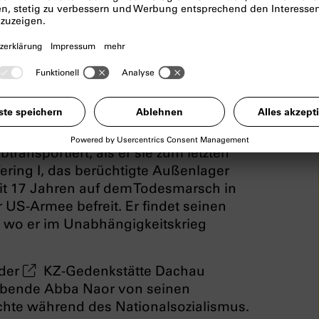
mit Abba Naor
 Kovno (Litauen) geboren, kommt mit
unas. Dort wird sein älterer Bruder
tthof deportiert. Seine Mutter und sein
ransportiert, als er sie zum letzten
ufering I, das berüchtigte Außenlager
it 17 Jahren auf dem Todesmarsch in
 US-Armee befreit. Er findet seinen
, wo er im Unabhängigkeitskrieg
 der
KZ-Gedenkstätte Dachau
rlebende Abba Naor von seinen
chte während des Nationalsozialismus.