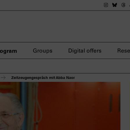
The nsdok
The n
Th
rogram
Groups
Digital offers
Rese
Zeitzeugengespräch mit Abba Naor