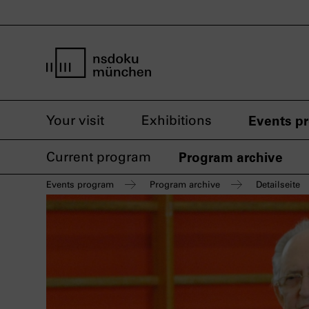
home page nsdoku munich
Your visit
Exhibitions
Events p
Current program
Program archive
Events program
Program archive
Detailseite