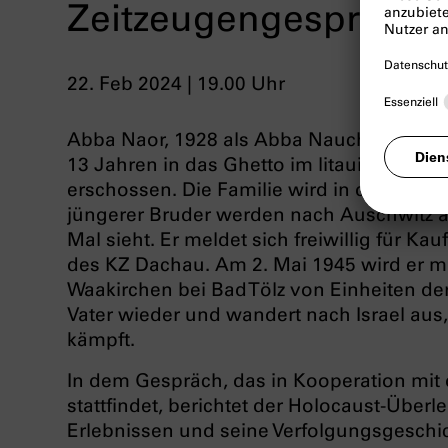
Zeitzeugengespräch 
22. Feb 2024 | 19.00 Uhr
Abba Naor, 1928 als Abba Nauchowicz in
13 Jahren in das Ghetto im litauischen Ka
erschossen. Die Familie wird in das KZ Stu
jüngerer Bruder werden nach Auschwitz abt
Mal sieht. Er meldet sich freiwillig für Ka
des KZ Dachau. Am 2. Mai 1945 wird er m
Waakirchen bei Bad Tölz von Einheiten der
Vater wieder und wandert nach Israel aus
kämpft.
In dem Gespräch, das in Kooperation mit
stattfindet, berichtet der Holocaust-Übe
Erlebnissen und seine Verfolgungsgeschi