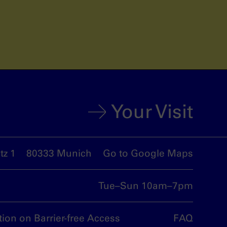
Your Visit
z 1
80333 Munich
Go to Google Maps
Tue–Sun 10am–7pm
tion on Barrier-free Access
FAQ