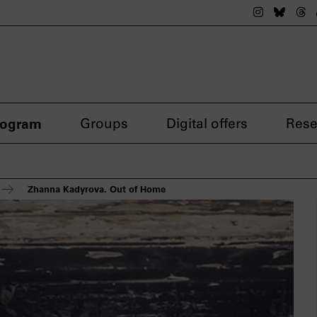
The nsdok
The n
Th
rogram
Groups
Digital offers
Rese
Zhanna Kadyrova. Out of Home