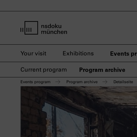
home page nsdoku munich
Your visit
Exhibitions
Events p
Current program
Program archive
Events program
Program archive
Detailseite