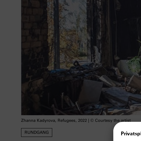
Zhanna Kadyrova, Refugees, 2022 | © Courtesy the artist
RUNDGANG