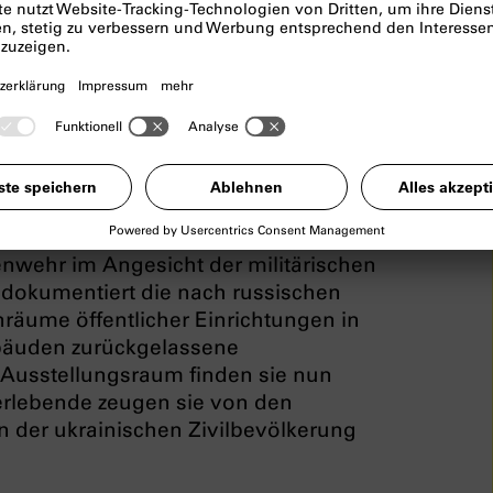
t of Home
ut of Home
zeigen wir vom 8.
eiten der ukrainischen Künstlerin
ttelbare Reaktion auf den russischen
n. Sie sind Ausdruck des zivilen
nwehr im Angesicht der militärischen
 dokumentiert die nach russischen
nräume öffentlicher Einrichtungen in
ebäuden zurückgelassene
Ausstellungsraum finden sie nun
rlebende zeugen sie von den
n der ukrainischen Zivilbevölkerung