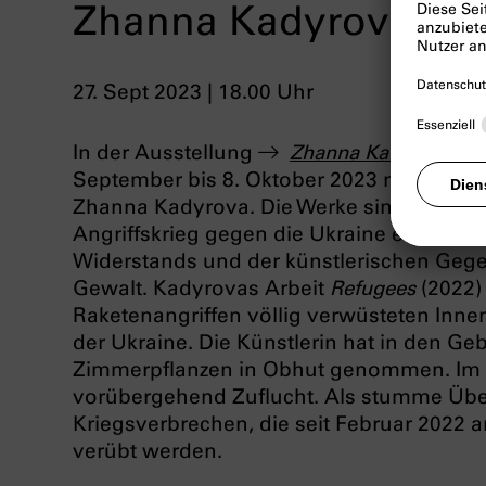
Zhanna Kadyrova. Ou
27. Sept 2023 | 18.00 Uhr
In der Ausstellung
Zhanna Kadyrova. O
September bis 8. Oktober 2023 neuere Arb
Zhanna Kadyrova. Die Werke sind als unmi
Angriffskrieg gegen die Ukraine entstande
Widerstands und der künstlerischen Gege
Gewalt. Kadyrovas Arbeit
Refugees
(2022)
Raketenangriffen völlig verwüsteten Inne
der Ukraine. Die Künstlerin hat in den G
Zimmerpflanzen in Obhut genommen. Im 
vorübergehend Zuflucht. Als stumme Übe
Kriegsverbrechen, die seit Februar 2022 a
verübt werden.