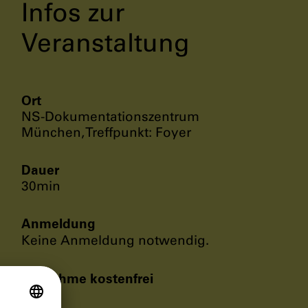
Infos zur
Veranstaltung
Ort
NS-Dokumentationszentrum
München, Treffpunkt: Foyer
Dauer
30min
Anmeldung
Keine Anmeldung notwendig.
Teilnahme kostenfrei