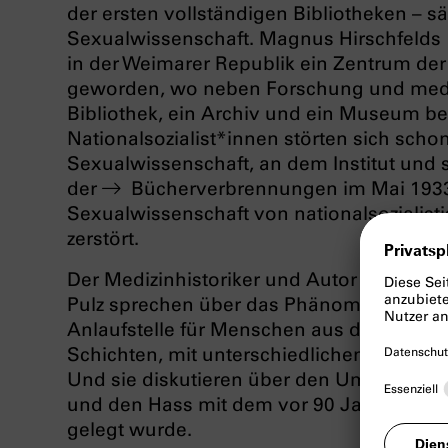
der ersten vollständigen Bibliotheken – sä
Sexualwissenschaft. Magnus Hirschfelds 1
in der Weimarer Republik ein Zentrum de
geworden, wo neben Forschung und medi
Bibliothek, ein Archiv und ein Museum be
Nationalsozialist*innen störten sich schon
Sexualwissenschaft, an dem Institut und s
der
Bücherverbrennungen im Mai 193
Sexualwissenschaft von nationalsozialis
zerstört.
Der Medizinhistoriker und Autor Rainer H
Pulz sprechen über das Phänomen des Inst
Anlaufstelle für Menschen aus der ganzen 
Schichten, mit unterschiedlichen sexuelle
Und sie diskutieren über den Umgang de
und den Hass mit dem vor 90 Jahren das g
gelegt wurde.