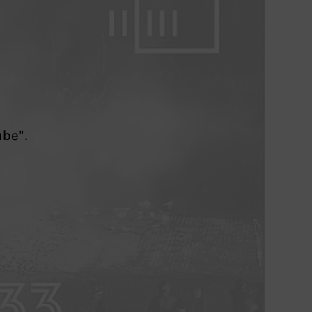
ube".