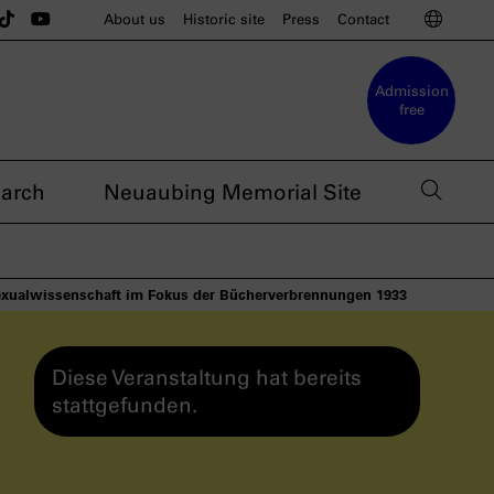
u munich on Instagram
sdoku munich on BlueSky
e nsdoku munich on Threads
The nsdoku munich on TikTok
The nsdoku munich on YouTube
Switc
About us
Historic site
Press
Contact
Admission
free
open 
arch
Neuaubing Memorial Site
 Sexualwissenschaft im Fokus der Bücherverbrennungen 1933
Diese Veranstaltung hat bereits
stattgefunden.