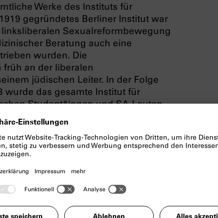
mtliche Werke des Instituts für
919 gegründetes Berliner Institut war
r linksliberalen Sexualreformbewegung
zinischer Beratung auch eine
trieben wurden. Die
 früh an der liberalen
einem jüdischen Leiter. In der Folge
3
wurde das gesamte Institut für
tischen Student*innen und SA-Leuten
errn und die Journalistin Magdalena
ituts für Sexualwissenschaft: eine
Welt, aus allen gesellschaftlichen
n und geschlechtlichen Identitäten.
s NS-Regimes mit Genderdiversität
anze Institut in Schutt und Asche