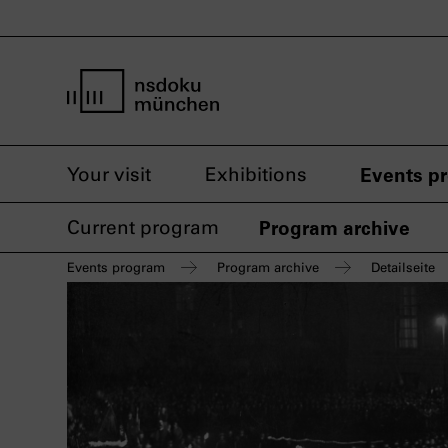
home page nsdoku munich
Your visit
Exhibitions
Events p
Current program
Program archive
Events program
Program archive
Detailseite