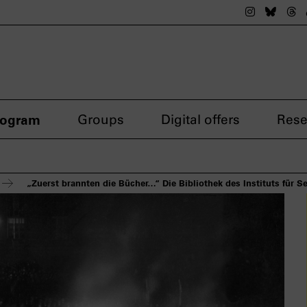
The nsdok
The n
Th
rogram
Groups
Digital offers
Rese
„Zuerst brannten die Bücher…“ Die Bibliothek des Instituts für