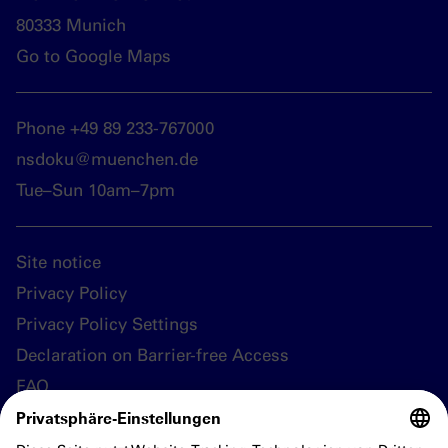
80333 Munich
Go to Google Maps
Phone +49 89 233-767000
nsdoku@muenchen.de
Tue–Sun 10am–7pm
Site notice
Privacy Policy
Privacy Policy Settings
Declaration on Barrier-free Access
FAQ