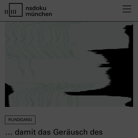
M
home page nsdoku munich
RUNDGANG
… damit das Geräusch des