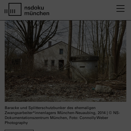
M
home page nsdoku munich
Baracke und Splitterschutzbunker des ehemaligen
Zwangsarbeiter*innenlagers München-Neuaubing, 2014 | © NS-
Dokumentationszentrum München, Foto: Connolly Weber
Photography