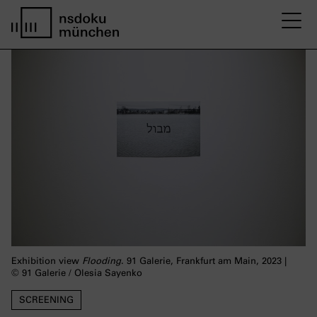
M
home page nsdoku munich
Exhibition view
Flooding
. 91 Galerie, Frankfurt am Main, 2023 |
© 91 Galerie / Olesia Sayenko
SCREENING