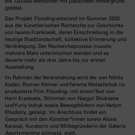
bis 120.000 Menschen mit jüdischem Hintergrund
getötet.
Das Projekt
Flooding
entstand im Sommer 2020
aus der künstlerischen Recherche zur Geschichte
von Iwano-Frankiwsk, deren Einschreibung in die
heutige Stadtlandschaft, kollektive Erinnerung und
Verdrängung. Der Rechercheprozess musste
mehrere Male unterbrochen werden und es
dauerte mehr als drei Jahre bis zur ersten
Ausstellung.
Im Rahmen der Veranstaltung wird der von Nikita
Kadan, Roman Khimei und Yarema Malashchuk co-
produzierte Film
Flooding
, mit einem Text von
Harri Kraievets, Stimmen von Nazgul Shukaeva
und Yuriy Izdryk sowie Bewegtbildern von Vadym
Khudoliy, gezeigt. Im Anschluss findet ein
Gespräch mit den Künstler*innen sowie Alona
Karavai, Kuratorin und Mitbegründerin der Galerie
Asortymentna kimnata
, statt.