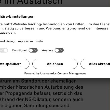
e im Austausch
latz
tädtische Galerie im Lenbachhaus
e über den Königsplatz. Im
 Kultort der NSDAP. Durch ihren
ich, sondern auch historisch, eng
trum am Standort der ehemaligen
it der historischen Aufarbeitung des
her Propaganda befasst, setzt sich das
ährend der NS-Diktatur, sondern auch
s im eigenen Sammlungsbestand