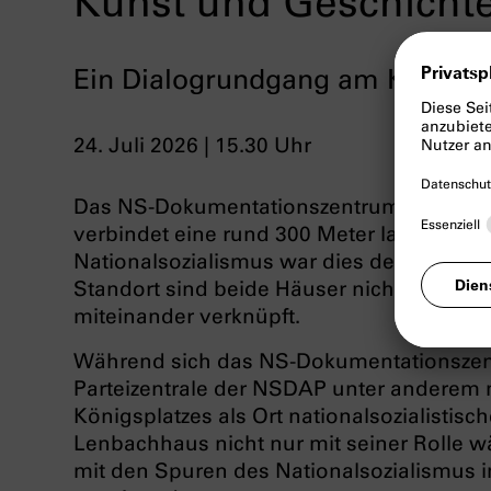
Kunst und Geschicht
Ein Dialogrundgang am Königsp
24. Juli 2026 | 15.30 Uhr
Das NS-Dokumentationszentrum und die S
verbindet eine rund 300 Meter lange Achs
Nationalsozialismus war dies der zentrale
Standort sind beide Häuser nicht nur örtl
miteinander verknüpft.
Während sich das NS-Dokumentationszen
Parteizentrale der NSDAP unter anderem m
Königsplatzes als Ort nationalsozialistisc
Lenbachhaus nicht nur mit seiner Rolle w
mit den Spuren des Nationalsozialismu