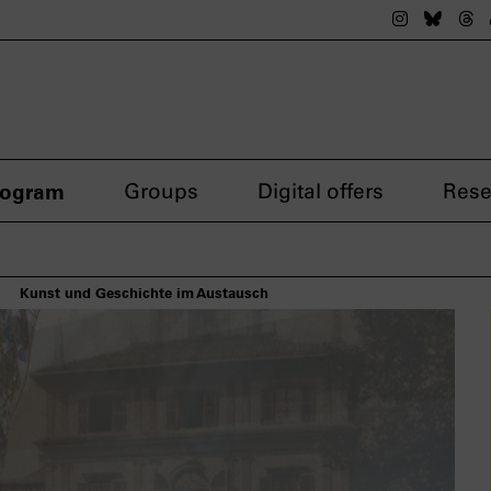
The nsdok
The n
Th
rogram
Groups
Digital offers
Rese
Kunst und Geschichte im Austausch