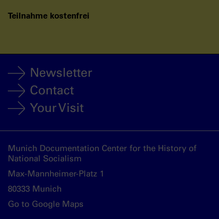
Teilnahme kostenfrei
Newsletter
Contact
Your Visit
Munich Documentation Center for the History of
National Socialism
Max-Mannheimer-Platz 1
80333 Munich
Go to Google Maps