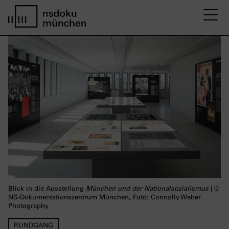
M
home page nsdoku munich
Blick in die Ausstellung
München und der Nationalsozialismus
| ©
NS-Dokumentationszentrum München, Foto: Connolly Weber
Photography
RUNDGANG