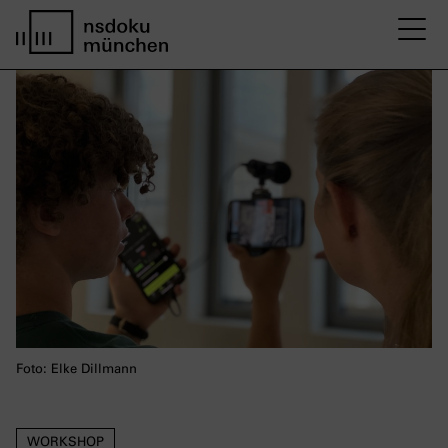
M
home page nsdoku munich
Foto: Elke Dillmann
WORKSHOP