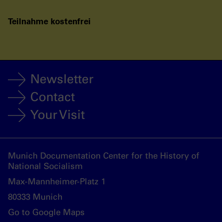
Teilnahme kostenfrei
Newsletter
Contact
Your Visit
Munich Documentation Center for the History of
National Socialism
Max-Mannheimer-Platz 1
80333 Munich
Go to Google Maps