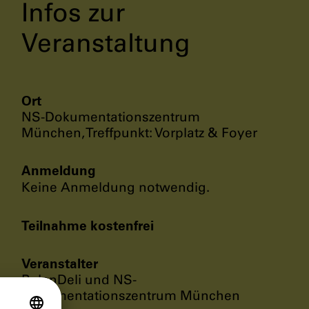
Infos zur
Veranstaltung
Ort
NS-Dokumentationszentrum
München, Treffpunkt: Vorplatz & Foyer
Anmeldung
Keine Anmeldung notwendig.
Teilnahme kostenfrei
Veranstalter
BalanDeli und NS-
Dokumentationszentrum München