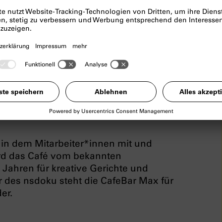
 Opening
aden wir Euch gemeinsam mit dem
 unserer
CaféBar Max
ein! Am 16.
und Snacks sowie ein musikalisches
tem Wetter natürlich draußen auf
mit uns Kunst, Kultur, Vielfalt und
, in dem Mitarbeiter*innen mit und
ird das Café vom bekannten
it Jahren für kreative Gerichte und
r des nsdoku steht die CafeBar Max für
er.