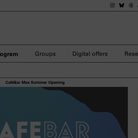
The nsdok
The n
Th
rogram
Groups
Digital offers
Rese
CaféBar Max Summer Opening