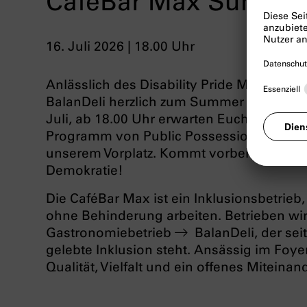
CaféBar Max Summer
16. Juli 2026 | 18.00 Uhr
Anlässlich des Disability Pride Month l
BalanDeli herzlich zum Summer Opening
Juli, ab 18.00 Uhr erwarten Euch Drinks 
Programm von Public Possession – bei gu
unserem Vorplatz. Kommt vorbei und feiert 
Demokratie!
Die CaféBar Max ist ein Inklusionsbetrieb
ohne Behinderung arbeiten. Betrieben w
Gastronomiebetrieb
BalanDeli
, der se
gelebte Inklusion steht. Ansässig im Foye
Qualität, Vielfalt und ein offenes Miteinand