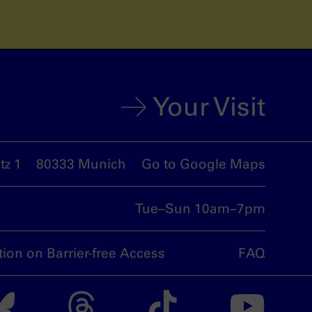
Your Visit
z 1
80333 Munich
Go to Google Maps
Tue–Sun 10am–7pm
tion on Barrier-free Access
FAQ
nsdoku munich on I
The nsdoku munich
The nsdoku m
The nsdo
Th