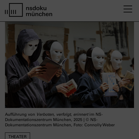
M
home page nsdoku munich
Aufführung von
Verboten, verfolgt, erinnert
im NS-
Dokumentationszentrum München, 2025 | © NS-
Dokumentationszentrum München, Foto: Connolly Weber
THEATER