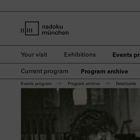
home page nsdoku munich
Your visit
Exhibitions
Events p
Current program
Program archive
Events program
Program archive
Detailseite