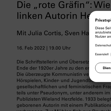
Die „rote Gräfin“: W
linken Autorin Hermy
Mit Julia Cortis, Sven Hanusch
16. Feb 2022 | 19.00 Uhr
Die Schriftstellerin und Übersetzerin He
Ende der 1920er Jahre zu den erfolgreic
Die überzeugte Kommunistin verarbeitete
Hörspielen, Kinder- und Jugendbüchern d
gesellschaftlichen und feministischen Fra
teils unter Pseudonym, unter anderem im
Publizisten Wieland Herzfelde. 1933 belegt
geborenen Autorin mit einem Publikation