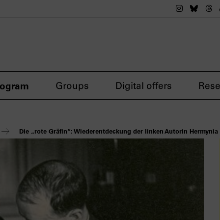
The nsdok
The n
Th
rogram
Groups
Digital offers
Rese
Die „rote Gräfin“: Wiederentdeckung der linken Autorin Hermynia