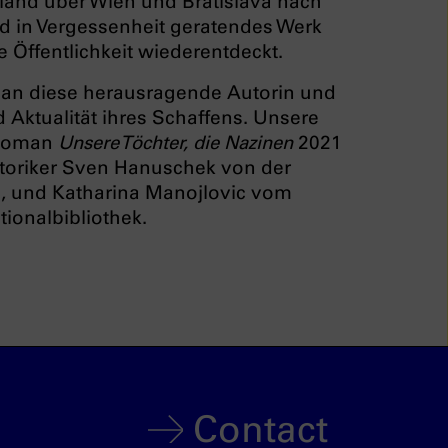
land über Wien und Bratislava nach
nd in Vergessenheit geratendes Werk
re Öffentlichkeit wiederentdeckt.
 an diese herausragende Autorin und
 Aktualität ihres Schaffens. Unsere
s Roman
Unsere Töchter, die Nazinen
2021
historiker Sven Hanuschek von der
, und Katharina Manojlovic vom
ionalbibliothek.
Contact