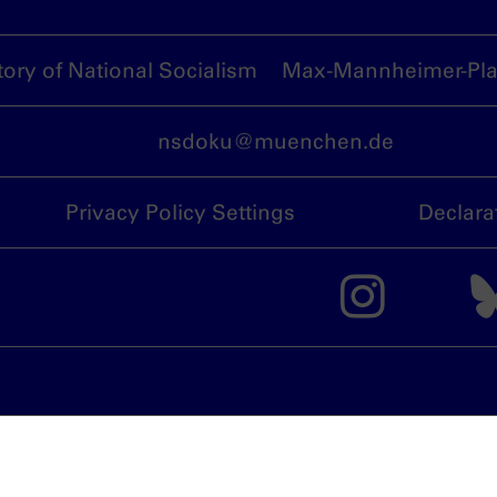
ory of National Socialism
Max-Mannheimer-Plat
nsdoku@muenchen.de
Privacy Policy Settings
Declara
The 