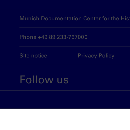
Munich Documentation Center for the Hist
Phone +49 89 233-767000
Site notice
Privacy Policy
Follow us
An institution run by the City of Munich