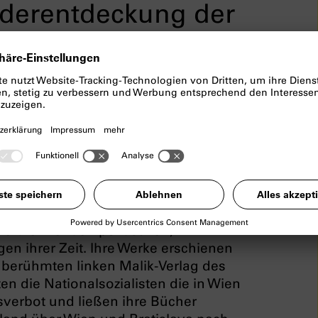
iederentdeckung der
nia zur Mühlen
ek und Katharina Manojlovic
rmynia Zur Mühlen (1883–1951) gehörte
hsten deutschsprachigen Autorinnen.
 in Kurzgeschichten, Romanen,
ie brennenden politischen,
gen ihrer Zeit. Ihre Werke erschienen
 berühmten linken Malik-Verlag des
en die Nationalsozialisten die in Wien
sverbot und ließen ihre Bücher