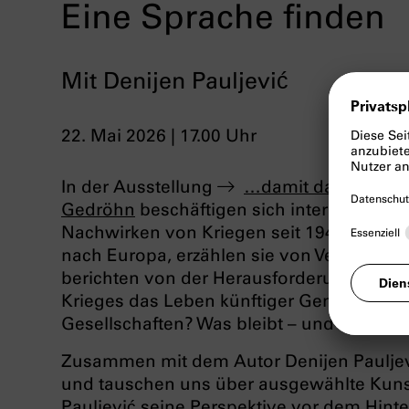
Eine Sprache finden
Mit Denijen Pauljević
22. Mai 2026 | 17.00 Uhr
In der Ausstellung
…damit das Geräusc
Gedröhn
beschäftigen sich international
Nachwirken von Kriegen seit 1945. Aus Pe
nach Europa, erzählen sie von Verlust, F
berichten von der Herausforderung, weit
Krieges das Leben künftiger Generationen 
Gesellschaften? Was bleibt – und was wi
Zusammen mit dem Autor Denijen Pauljevi
und tauschen uns über ausgewählte Kunst
Pauljević seine Perspektive vor dem Hint