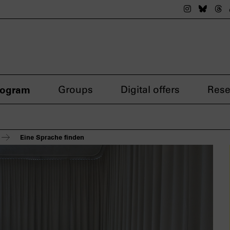
The nsdok
The n
Th
rogram
Groups
Digital offers
Rese
Eine Sprache finden