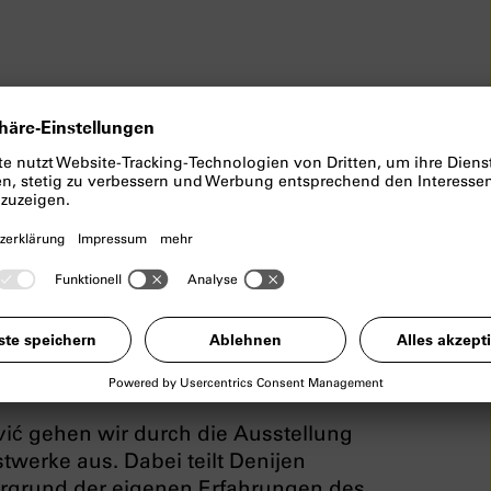
h des Krieges nachlässt, sein
e Künstler*innen mit dem langen
rspektiven der Migration, von oder
lucht und Neuanfängen. Und sie
erzuleben. Wie prägen Erfahrungen des
in pluralen, (post-)migrantischen
rd weitergegeben?
ć gehen wir durch die Ausstellung
werke aus. Dabei teilt Denijen
ergrund der eigenen Erfahrungen des