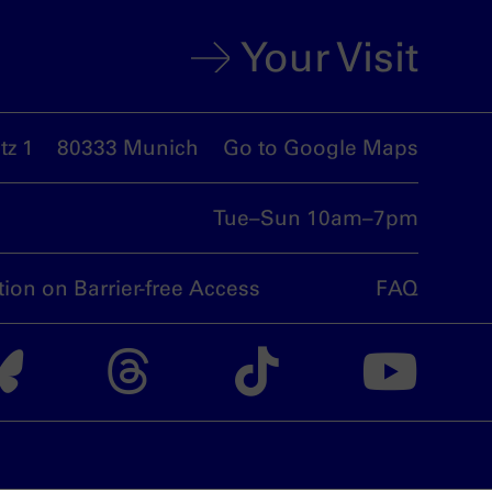
Your Visit
z 1
80333 Munich
Go to Google Maps
Tue–Sun 10am–7pm
tion on Barrier-free Access
FAQ
nsdoku munich on I
The nsdoku munich
The nsdoku m
The nsdo
Th