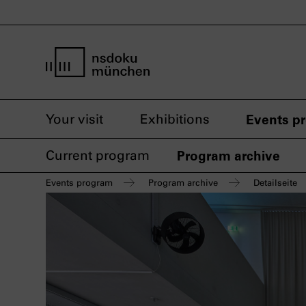
home page nsdoku munich
Your visit
Exhibitions
Events p
Current program
Program archive
Events program
Program archive
Detailseite