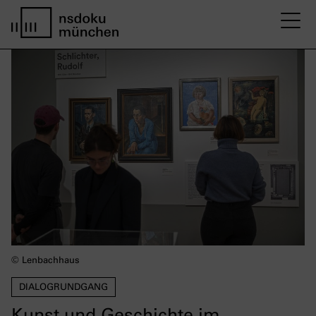
M
home page nsdoku munich
© Lenbachhaus
DIALOGRUNDGANG
Kunst und Geschichte im