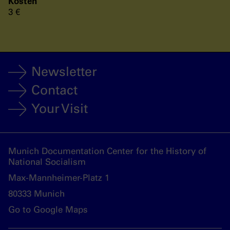
Kosten
3 €
Newsletter
Contact
Your Visit
Munich Documentation Center for the History of
National Socialism
Max-Mannheimer-Platz 1
80333 Munich
Go to Google Maps