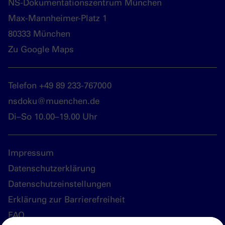
NS-Dokumentationszentrum München
Max-Mannheimer-Platz 1
80333 München
Zu Google Maps
Telefon +49 89 233-767000
nsdoku@muenchen.de
Di–So 10.00–19.00 Uhr
Impressum
Datenschutzerklärung
Datenschutzeinstellungen
Erklärung zur Barrierefreiheit
FAQ