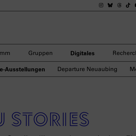
Das nsdoku M
Das nsdok
Das n
Da
amm
Gruppen
Digitales
Recherc
e-Ausstellungen
Departure Neuaubing
M
 stories