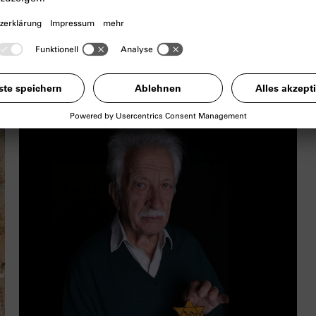
rechtsterroristischer Gewalt in Deutschland
und weltweit, aber mit besonderem Fokus
auf München.
Zum Scrollytelling