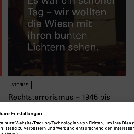
STORIES
Rechtsterrorismus – 1945 bis
heute
e
Im Scrollytelling zur Ausstellung werfen wir
einen Blick auf die lange Geschichte