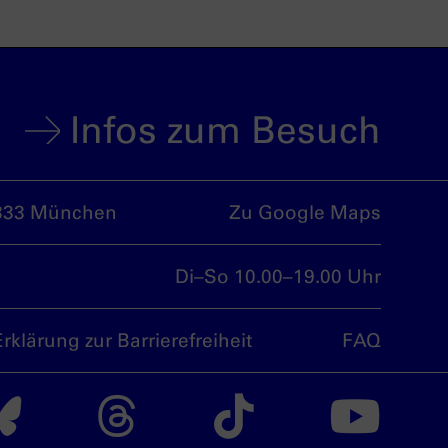
Infos zum Besuch
333 München
Zu Google Maps
Di–So 10.00–19.00 Uhr
Erklärung zur Barrierefreiheit
FAQ
nsdoku München auf
Das nsdoku Münche
Das nsdoku M
Das nsdo
Da