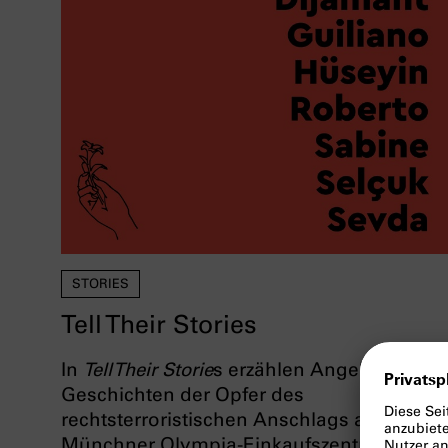
STORIES
Tell Their Stories
In
Tell Their Storie
s erzählen Angehörige di
Geschichten der Opfer des
rechtsterroristischen Anschlags am
Münchner Olympia-Einkaufszentrum am