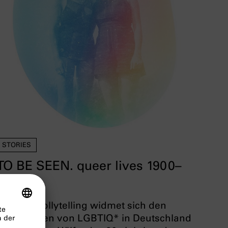
STORIES
TO BE SEEN. queer lives 1900–
1950
Unser Scrollytelling widmet sich den
Geschichten von LGBTIQ* in Deutschland