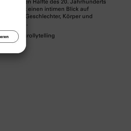
in der ersten Hälfte des 20. Jahrhunderts
und richtet einen intimen Blick auf
vielfältige Geschlechter, Körper und
Identitäten.
Zum
Scrollytelling