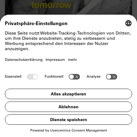
AUSSTELLUNG
Tell me about
yesterday
tomorrow
Eine Ausstellung über die Zukunft der
Vergangenheit