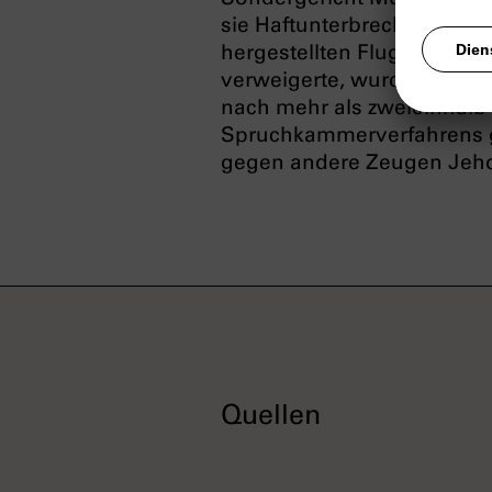
sie Haftunterbrechungen err
hergestellten Flugschrifte
verweigerte, wurde sie 194
nach mehr als zweieinhalb 
Spruchkammerverfahrens g
gegen andere Zeugen Jeho
Quellen