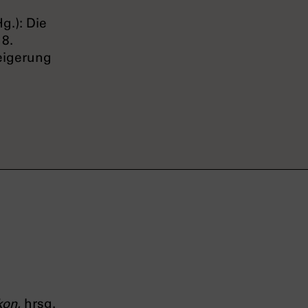
g.): Die
8.
eigerung
kon
, hrsg.