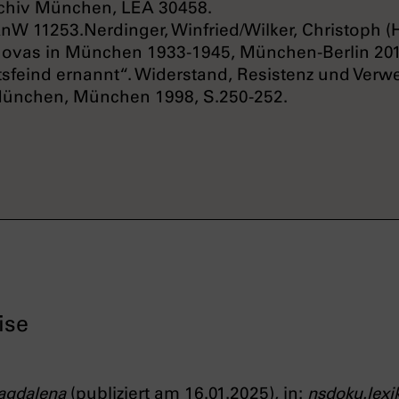
rchiv München, LEA 30458.
AnW 11253.
Nerdinger, Winfried/Wilker, Christoph (H
hovas in München 1933-1945, München-Berlin 201
tsfeind ernannt“. Widerstand, Resistenz und Verw
ünchen, München 1998, S.250-252.
ise
agdalena
(publiziert am 16.01.2025), in:
nsdoku.lexi