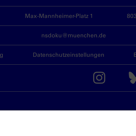
Max-Mannheimer-Platz 1
80
nsdoku@muenchen.de
ng
Datenschutzeinstellungen
Das 
München