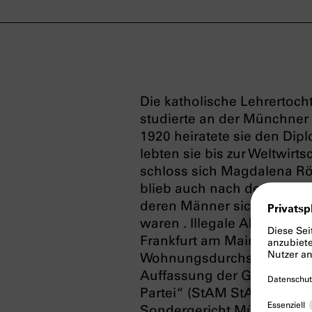
Die katholische Lehrerto
studierte an der Münchner 
1920 heiratete sie den Dip
lebten sie bis zur Weltwirt
schloss sich Magdalena Röm
blieb auch nach deren Verbo
deren Männer sich im
K
waren . Illegale Aktivitäte
Frankfurt am Main von ihr 
Wohnungsdurchsuchung, bei
Auffassung der Gestapo „z
Partei“ (StAM StAnW 1125
Sondergericht München zu 