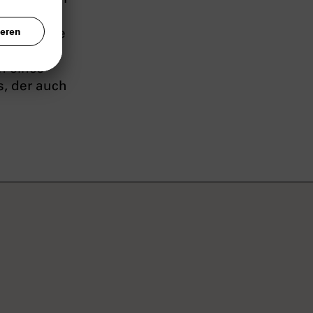
o Auskünfte
45 kam sie
n eines
, der auch