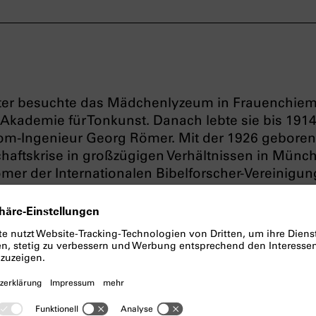
chter besuchte das Mädchenlyzeum in Frauenchie
Akademie für Tonkunst. Danach lebte sie bis 1914 
lom-Ingenieur Georg Römer. Mit der 1926 geboren
schaftskrise in großzügigen Verhältnissen in Münc
er der Internationalen Bibelforscher-Vereinigun
t aktiv, unterstützte z. B. Zeuginnen Jehovas finan
onzentrationslager
befanden oder hingerichtet w
n konnten ihr aber erst 1941 nachgewiesen werden,
verfasste belastende Briefe gefunden wurden. Es 
 der Bibelforscherschriften entdeckt wurden, d
um großen Teil sehr scharfe Angriffe gegen Staat
3) enthielten. 1942 wurde Magdalena Römer vom
fünfzehn Monaten Gefängnis verurteilt. Ihr Mann