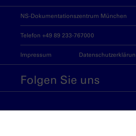
NS-Dokumentationszentrum München
Telefon +49 89 233-767000
Impressum
Datenschutzerkläru
Folgen Sie uns
Eine Einrichtung der Landeshauptstadt 