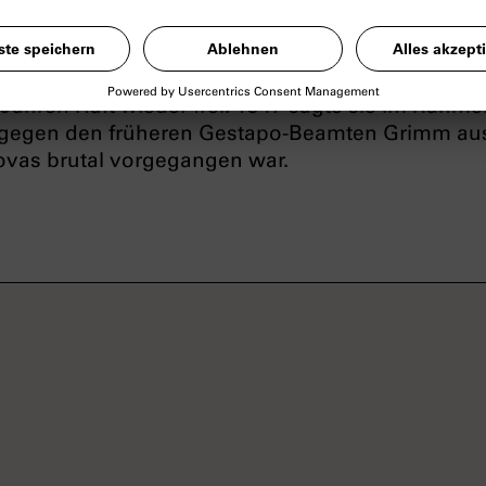
eichen, die sie erneut zur Verbreitung von illegal
n der Zeugen Jehovas nutzte. Weil sie der Gestap
3 in Einzelhaft genommen. Erst zu Kriegsende 19
Jahren Haft wieder frei. 1947 sagte sie im Rahme
egen den früheren Gestapo-Beamten Grimm aus
vas brutal vorgegangen war.