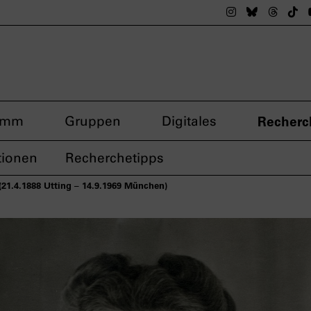
Das nsdoku M
Das nsdok
Das n
Da
amm
Gruppen
Digitales
Recherc
tionen
Recherchetipps
21.4.1888 Utting – 14.9.1969 München)