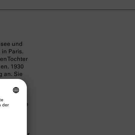
msee und
in Paris.
en Tochter
hen. 1930
g an. Sie
ziell,
orden
 als in
folgte eine
ie nach
 und
 konnte für