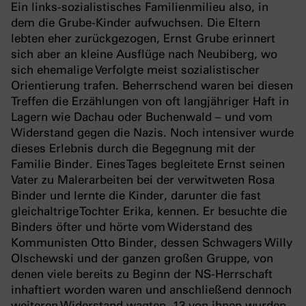
Ein links-sozialistisches Familienmilieu also, in
dem die Grube-Kinder aufwuchsen. Die Eltern
lebten eher zurückgezogen, Ernst Grube erinnert
sich aber an kleine Ausflüge nach Neubiberg, wo
sich ehemalige Verfolgte meist sozialis­tischer
Orientierung trafen. Beherrschend waren bei diesen
Treffen die Erzählungen von oft langjähriger Haft in
Lagern wie Dachau oder Buchenwald – und vom
Widerstand gegen die Nazis. Noch intensiver wurde
dieses Erlebnis durch die Begegnung mit der
Familie Binder. Eines Tages begleitete Ernst seinen
Vater zu Malerarbeiten bei der verwitweten Rosa
Binder und lernte die Kinder, darunter die fast
gleichaltrige Tochter Erika, kennen. Er besuchte die
Binders öfter und hörte vom Widerstand des
Kommunisten Otto Binder, dessen Schwagers Willy
Olschewski und der ganzen großen Gruppe, von
denen viele bereits zu Beginn der NS-Herrschaft
inhaftiert worden waren und anschließend dennoch
weiteren Widerstand wagten. 13 von ihnen wurden