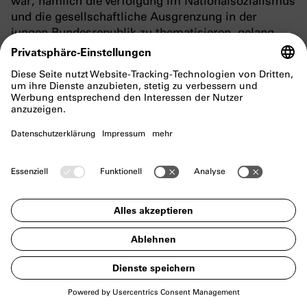
war, nämlich die Verfolgung im Nationalsozialismus
und die gesellschaftliche Ausgrenzung in der
jungen Bundesrepublik zu thematisieren, gelang
erst jetzt: Ernst Grube wurde eingestellt. In seinem
Prozess 1959 war die nationalsozialistische
Verfolgung noch lediglich als biografische
Besonderheit strafmildernd vermerkt worden.
Unter den Betroffenen des ‚Radikalenerlasses‘
waren auch Kinder von Überlebenden der Shoah
oder politisch Verfolgter. Auf die unheilvolle
Tradition dieser neuerlichen antikommunistischen
Ausgrenzung machten ältere Mitglieder der VVN
durch Tragen ihrer früheren KZ-Kleidung bei
Protestkundgebungen aufmerksam. Insgesamt
wurden von 1972 bis 1991 (Jahr der Beendigung des
Verfahrens in Bayern als letztem Bundesland) rund
3,5 Millionen Bewerber für den öffentlichen Dienst
in Bund und Ländern durch eine ‚Regelanfrage‘ der
Einstellungsbehörden bei den