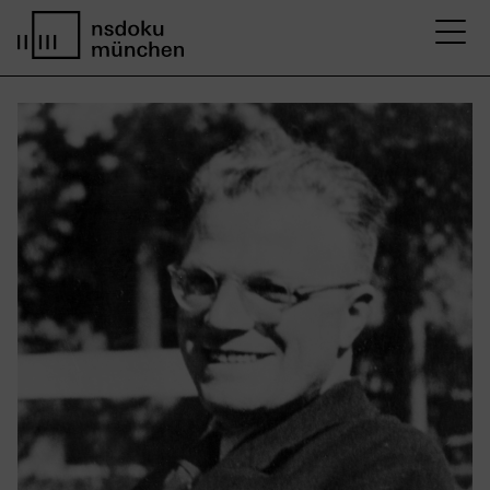
M
Startseite nsdoku münchen