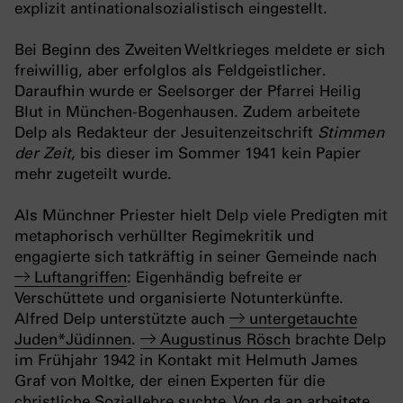
explizit antinationalsozialistisch eingestellt.
Bei Beginn des Zweiten Weltkrieges meldete er sich
freiwillig, aber erfolglos als Feldgeistlicher.
Daraufhin wurde er Seelsorger der Pfarrei Heilig
Blut in München-Bogenhausen. Zudem arbeitete
Delp als Redakteur der Jesuitenzeitschrift
Stimmen
der Zeit
, bis dieser im Sommer 1941 kein Papier
mehr zugeteilt wurde.
Als Münchner Priester hielt Delp viele Predigten mit
metaphorisch verhüllter Regimekritik und
engagierte sich tatkräftig in seiner Gemeinde nach
Luftangriffen
: Eigenhändig befreite er
Verschüttete und organisierte Notunterkünfte.
Alfred Delp unterstützte auch
untergetauchte
Juden*Jüdinnen
.
Augustinus Rösch
brachte Delp
im Frühjahr 1942 in Kontakt mit Helmuth James
Graf von Moltke, der einen Experten für die
christliche Soziallehre suchte. Von da an arbeitete