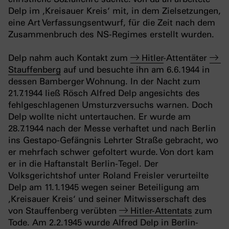
Delp im ‚Kreisauer Kreis‘ mit, in dem Zielsetzungen,
eine Art Verfassungsentwurf, für die Zeit nach dem
Zusammenbruch des NS-Regimes erstellt wurden.
Delp nahm auch Kontakt zum
Hitler
-Attentäter
Stauffenberg
auf und besuchte ihn am 6.6.1944 in
dessen Bamberger Wohnung. In der Nacht zum
21.7.1944 ließ Rösch Alfred Delp angesichts des
fehlgeschlagenen Umsturzversuchs warnen. Doch
Delp wollte nicht untertauchen. Er wurde am
28.7.1944 nach der Messe verhaftet und nach Berlin
ins Gestapo-Gefängnis Lehrter Straße gebracht, wo
er mehrfach schwer gefoltert wurde. Von dort kam
er in die Haftanstalt Berlin-Tegel. Der
Volksgerichtshof unter Roland Freisler verurteilte
Delp am 11.1.1945 wegen seiner Beteiligung am
‚Kreisauer Kreis‘ und seiner Mitwisserschaft des
von Stauffenberg verübten
Hitler-Attentats
zum
Tode. Am 2.2.1945 wurde Alfred Delp in Berlin-