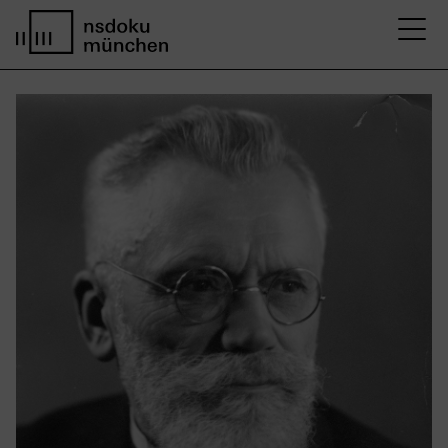
M
Startseite nsdoku münchen