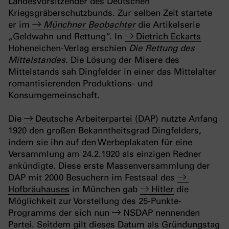
Landesvorsitzender des Deutschen
Kriegsgräberschutzbunds. Zur selben Zeit startete
er im
Münchner Beobachter
die Artikelserie
„Geldwahn und Rettung“. In
Dietrich Eckarts
Hoheneichen-Verlag erschien
Die Rettung des
Mittelstandes
. Die Lösung der Misere des
Mittelstands sah Dingfelder in einer das Mittelalter
romantisierenden Produktions- und
Konsumgemeinschaft.
Die
Deutsche Arbeiterpartei (DAP)
nutzte Anfang
1920 den großen Bekanntheitsgrad Dingfelders,
indem sie ihn auf den Werbeplakaten für eine
Versammlung am 24.2.1920 als einzigen Redner
ankündigte. Diese erste Massenversammlung der
DAP mit 2000 Besuchern im Festsaal des
Hofbräuhauses
in München gab
Hitler
die
Möglichkeit zur Vorstellung des 25-Punkte-
Programms der sich nun
NSDAP
nennenden
Partei. Seitdem gilt dieses Datum als Gründungstag