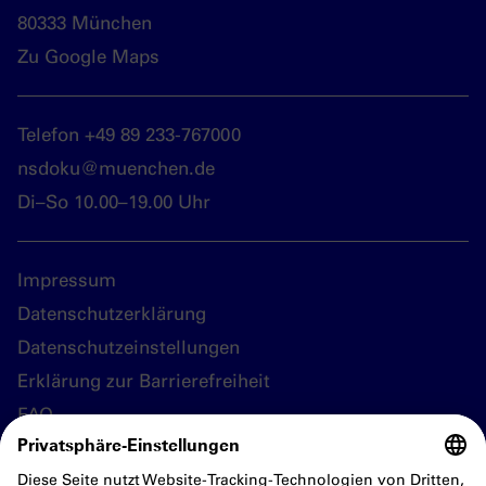
80333 München
Zu Google Maps
Telefon +49 89 233-767000
nsdoku@muenchen.de
Di–So 10.00–19.00 Uhr
Impressum
Datenschutzerklärung
Datenschutzeinstellungen
Erklärung zur Barrierefreiheit
FAQ
Folgen Sie uns