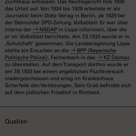
Zuchthaus entlassen. Das Reichsgericht hob 1926
das Urteil auf. Von 1924 bis 1929 arbeitete er als
Journalist beim Dietz-Verlag in Berlin, ab 1929 bei
der Detmolder SPD-Zeitung
Volksblatt
. Er war über
Interna der
NSDAP
in Lippe informiert, über die
er im
Volksblatt
berichtete. Am 7.3.1933 wurde er in
‚Schutzhaft‘ genommen. Die Landesregierung Lippe
stellte ein Ersuchen an die
BPP (Bayerische
Politische Polizei)
, Fechenbach in das
KZ Dachau
zu überstellen. Auf dem Transport dorthin wurde er
am 7.8.1933 bei einem angeblichen Fluchtversuch
niedergeschossen und erlag im Krankenhaus
Scherfede den Verletzungen. Sein Grab befindet sich
auf dem jüdischen Friedhof in Rimbeck.
Quellen