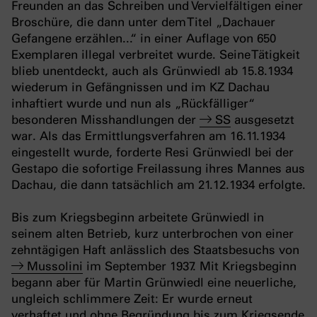
Freunden an das Schreiben und Vervielfältigen einer
Broschüre, die dann unter dem Titel „Dachauer
Gefangene erzählen...“ in einer Auflage von 650
Exemplaren illegal verbreitet wurde. Seine Tätigkeit
blieb unentdeckt, auch als Grünwiedl ab 15.8.1934
wiederum in Gefängnissen und im KZ Dachau
inhaftiert wurde und nun als „Rückfälliger“
besonderen Misshandlungen der
SS
ausgesetzt
war. Als das Ermittlungsverfahren am 16.11.1934
eingestellt wurde, forderte Resi Grünwiedl bei der
Gestapo die sofortige Freilassung ihres Mannes aus
Dachau, die dann tatsächlich am 21.12.1934 erfolgte.
Bis zum Kriegsbeginn arbeitete Grünwiedl in
seinem alten Betrieb, kurz unterbrochen von einer
zehntägigen Haft anlässlich des Staatsbesuchs von
Mussolini
im September 1937. Mit Kriegsbeginn
begann aber für Martin Grünwiedl eine neuerliche,
ungleich schlimmere Zeit: Er wurde erneut
verhaftet und ohne Begründung bis zum Kriegsende