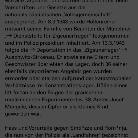
wie alle ‚Zigeuner‘ und wurden durch immer neue
Vorschriften und Gesetze aus der
nationalsozialistischen ‚Volksgemeinschaft‘
ausgegrenzt. Am 8.3.1943 wurde Höllenreiner
mitsamt seiner Familie von Beamten der Münchner
‚
Dienststelle für Zigeunerfragen
‘ festgenommen
und im Polizeipräsidium inhaftiert. Am 13.3.1943
folgte die
Deportation
in das
‚Zigeunerlager‘
Auschwitz
-Birkenau. Er sowie seine Eltern und
Geschwister überlebten das Lager, doch 36 seiner
ebenfalls deportierten Angehörigen wurden
ermordet oder starben aufgrund der katastrophalen
Verhältnisse im Konzentrationslager. Höllenreiner
litt fortan an den Folgen der grausamen
medizinischen Experimente des SS-Arztes Josef
Mengele, dessen Opfer er als kleines Kind
geworden war.
Hass und Vorurteile gegen Sinti*zze und Rom*nja,
die nun von der Polizei als ‚Landfahrer‘ bezeichnet