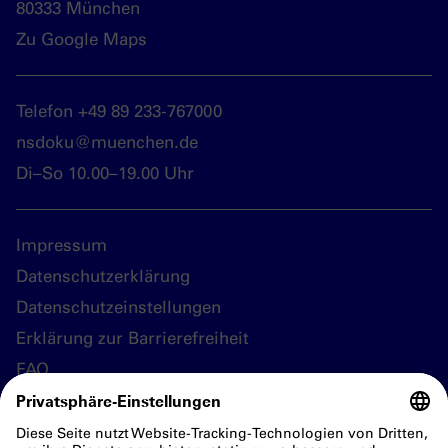
80333 München
Zu Google Maps
Telefon +49 89 233-767000
nsdoku@muenchen.de
Di–So 10.00–19.00 Uhr
Impressum
Datenschutzerklärung
Datenschutzeinstellungen
Erklärung zur Barrierefreiheit
FAQ
Folgen Sie uns