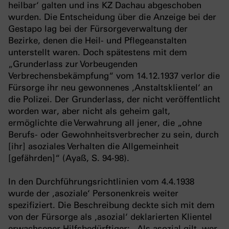
heilbar‘ galten und ins KZ Dachau abgeschoben
wurden. Die Entscheidung über die Anzeige bei der
Gestapo lag bei der Fürsorgeverwaltung der
Bezirke, denen die Heil- und Pflegeanstalten
unterstellt waren. Doch spätestens mit dem
„Grunderlass zur Vorbeugenden
Verbrechensbekämpfung“ vom 14.12.1937 verlor die
Fürsorge ihr neu gewonnenes ‚Anstaltsklientel‘ an
die Polizei. Der Grunderlass, der nicht veröffentlicht
worden war, aber nicht als geheim galt,
ermöglichte die Verwahrung all jener, die „ohne
Berufs- oder Gewohnheitsverbrecher zu sein, durch
[ihr] asoziales Verhalten die Allgemeinheit
[gefährden]“ (Ayaß, S. 94-98).
In den Durchführungsrichtlinien vom 4.4.1938
wurde der ‚asoziale‘ Personenkreis weiter
spezifiziert. Die Beschreibung deckte sich mit dem
von der Fürsorge als ‚asozial‘ deklarierten Klientel
erwachsener Hilfsbedürftiger: „Als asozial gilt, wer