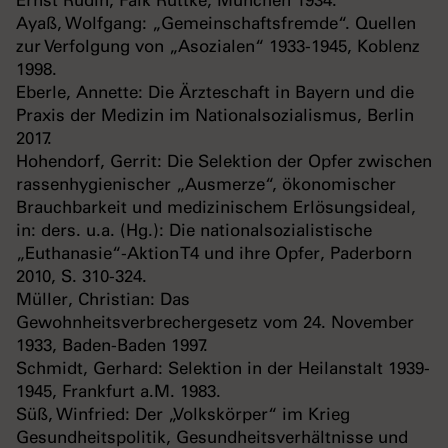
Ernst Rüdin, Falk Ruttke, München 1934.
Ayaß, Wolfgang: „Gemeinschaftsfremde“. Quellen
zur Verfolgung von „Asozialen“ 1933-1945, Koblenz
1998.
Eberle, Annette: Die Ärzteschaft in Bayern und die
Praxis der Medizin im Nationalsozialismus, Berlin
2017.
Hohendorf, Gerrit: Die Selektion der Opfer zwischen
rassenhygienischer „Ausmerze“, ökonomischer
Brauchbarkeit und medizinischem Erlösungsideal,
in: ders. u.a. (Hg.): Die nationalsozialistische
„Euthanasie“-Aktion T4 und ihre Opfer, Paderborn
2010, S. 310-324.
Müller, Christian: Das
Gewohnheitsverbrechergesetz vom 24. November
1933, Baden-Baden 1997.
Schmidt, Gerhard: Selektion in der Heilanstalt 1939-
1945, Frankfurt a.M. 1983.
Süß, Winfried: Der „Volkskörper“ im Krieg
Gesundheitspolitik, Gesundheitsverhältnisse und