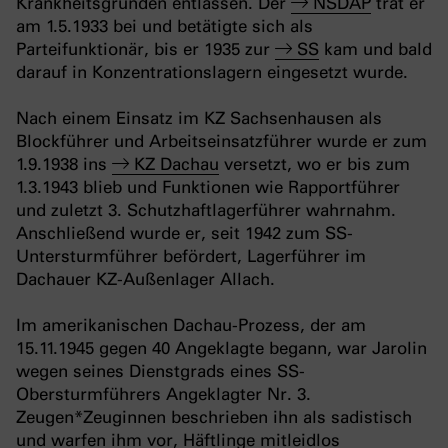
Krankheitsgründen entlassen. Der
NSDAP
trat er
am 1.5.1933 bei und betätigte sich als
Parteifunktionär, bis er 1935 zur
SS
kam und bald
darauf in Konzentrationslagern eingesetzt wurde.
Nach einem Einsatz im KZ Sachsenhausen als
Blockführer und Arbeitseinsatzführer wurde er zum
1.9.1938 ins
KZ Dachau
versetzt, wo er bis zum
1.3.1943 blieb und Funktionen wie Rapportführer
und zuletzt 3. Schutzhaftlagerführer wahrnahm.
Anschließend wurde er, seit 1942 zum SS-
Untersturmführer befördert, Lagerführer im
Dachauer KZ-Außenlager Allach.
Im amerikanischen Dachau-Prozess, der am
15.11.1945 gegen 40 Angeklagte begann, war Jarolin
wegen seines Dienstgrads eines SS-
Obersturmführers Angeklagter Nr. 3.
Zeugen*Zeuginnen beschrieben ihn als sadistisch
und warfen ihm vor, Häftlinge mitleidlos