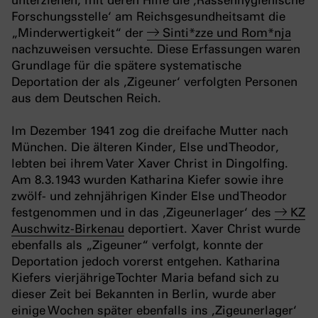
unterziehen, mit deren Hilfe die ‚Rassenhygienische
Forschungsstelle‘ am Reichsgesundheitsamt die
„Minderwertigkeit“ der
Sinti*zze und Rom*nja
nachzuweisen versuchte. Diese Erfassungen waren
Grundlage für die spätere systematische
Deportation der als ‚Zigeuner‘ verfolgten Personen
aus dem Deutschen Reich.
Im Dezember 1941 zog die dreifache Mutter nach
München. Die älteren Kinder, Else und Theodor,
lebten bei ihrem Vater Xaver Christ in Dingolfing.
Am 8.3.1943 wurden Katharina Kiefer sowie ihre
zwölf- und zehnjährigen Kinder Else und Theodor
festgenommen und in das ‚Zigeunerlager‘ des
KZ
Auschwitz-Birkenau
deportiert. Xaver Christ wurde
ebenfalls als „Zigeuner“ verfolgt, konnte der
Deportation jedoch vorerst entgehen. Katharina
Kiefers vierjährige Tochter Maria befand sich zu
dieser Zeit bei Bekannten in Berlin, wurde aber
einige Wochen später ebenfalls ins ‚Zigeunerlager‘