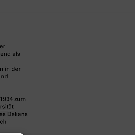
er
ßend als
 in der
und
r 1934 zum
rsität
des Dekans
uch