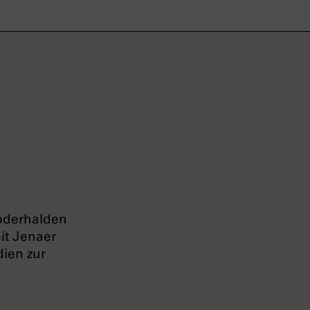
Abderhalden
it Jenaer
dien zur