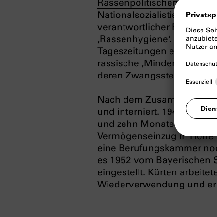
Rassenpolitischen Amtes
d
Nationalsozialistischen De
verantwortlicher Redakteur 
‚Rassenhygiene‘
. 1937 publ
Tageszeitungen einen Artike
rassische ‚Minderwertigkei
deren Zwangssterilisierung 
Nach dem Zusammenbruch d
und interniert. 1949 verurt
und zehn Monaten Internier
Vermögenseinzug in Höhe 
eine Berufungskammer noch
es 1952 vom Bayerischen 
eingestellt. Kürten arbeitet
Wiederverwendung und erhi