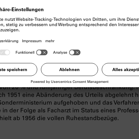
er Partei sowie Hauptstellenleiter bei der Reichsl
utschen Ärztebundes, dessen Zeitschrift
Ziel und 
führte. Kürten forschte vor allem zur Erblehre un
izierte er in
Ziel und Weg
und auch in mehreren
l mit den Titel „Der deutsche Zigeuner“, in dem e
t‘ von
Sinti*zze und Rom*nja
behauptete und o
eintrat.
er NS-Herrschaft wurde Kürten im Mai 1945 en
eilte ihn eine Spruchkammer als ‚Belasteten‘ zu e
ungshaft (die als schon verbüßt galten), weiterhi
von 20 % und fünfjähriger Berufsbeschränkung.
 1951 eine Abänderung des Urteils abgelehnt h
Sonderministerium aufgehoben und das Verfahre
e in der Folge als Facharzt im Status eines Profess
elt ab 1956 die vollen Ruhestandbezüge.