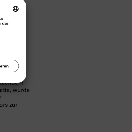
eitung des
Weg
er als
d zur
r die
ffen für
tlassen
inem Jahr
n zu
 Nachdem
atte, wurde
n
ors zur