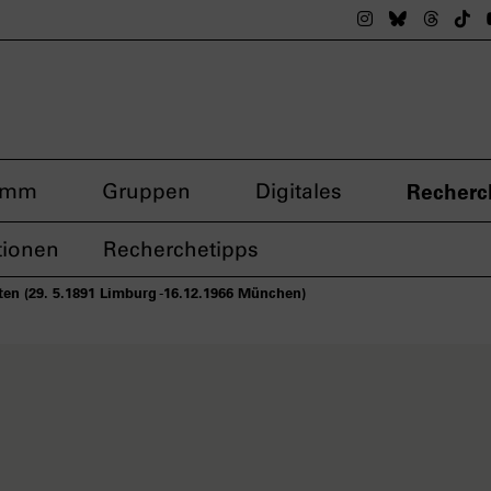
Das nsdoku M
Das nsdok
Das n
Da
amm
Gruppen
Digitales
Recherc
tionen
Recherchetipps
ten (29. 5.1891 Limburg -16.12.1966 München)