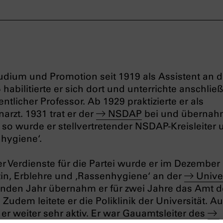
udium und Promotion seit 1919 als Assistent an d
5 habilitierte er sich dort und unterrichte anschlie
tlicher Professor. Ab 1929 praktizierte er als
arzt. 1931 trat er der
NSDAP
bei und übernahm
 so wurde er stellvertretender NSDAP-Kreisleiter 
hygiene‘
.
ner Verdienste für die Partei wurde er im Dezembe
zin, Erblehre und ‚Rassenhygiene‘
an der
Unive
enden Jahr übernahm er für zwei Jahre das Amt 
 Zudem leitete er die Poliklinik der Universität. A
er weiter sehr aktiv. Er war Gauamtsleiter des