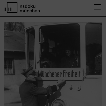
M
Startseite nsdoku münchen