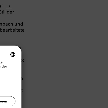
n“.
til der
enbach und
 bearbeitete
und musste
nd in den
r Palais ab:
en, einem
ses ganze
n
(zit. nach
auf dem
 beherbergt
e weitere