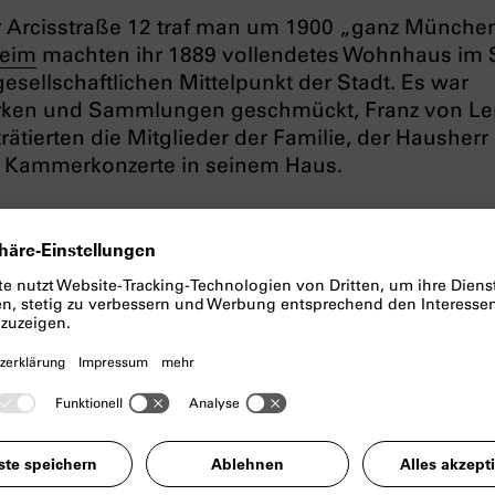
er Arcisstraße 12 traf man um 1900 „ganz Münche
heim
machten ihr 1889 vollendetes Wohnhaus im S
sellschaftlichen Mittelpunkt der Stadt. Es war
erken und Sammlungen geschmückt, Franz von L
ätierten die Mitglieder der Familie, der Hausherr
r Kammerkonzerte in seinem Haus.
g und die
Inflation
verlor die Familie viel Geld 
und Bibliothek verkaufen: „Wir leben von der Wa
gsheims. 1933 presste die
NSDAP
der Familie ih
inaus, damit das Haus, das sie 40 Jahre bewohnt
ischen Parteipaläste Platz mache, aus denen die
 soll“, notierte ihr Schwiegersohn
Thomas Man
ige ‚Verwaltungsbau der NSDAP‘ steht bis heute 
gsheim (jetzt Katharina-von-Bora-Straße 10) und
ahre das Zentralinstitut für Kunstgeschichte sowi