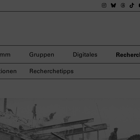
Das nsdoku M
Das nsdok
Das n
Da
amm
Gruppen
Digitales
Recherc
tionen
Recherchetipps