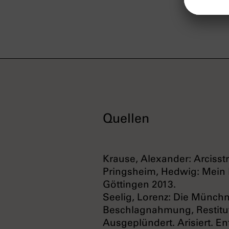
Quellen
Krause, Alexander: Arciss
Pringsheim, Hedwig: Mein 
Göttingen 2013.
Seelig, Lorenz: Die Münch
Beschlagnahmung, Restituti
Ausgeplündert. Arisiert. 