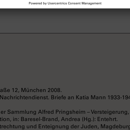
traße 12, München 2008.
Nachrichtendienst. Briefe an Katia Mann 1933-19
ner Sammlung Alfred Pringsheim – Versteigerung,
on, in: Baresel-Brand, Andrea (Hg.): Entehrt.
Entrechtung und Enteignung der Juden, Magdebur