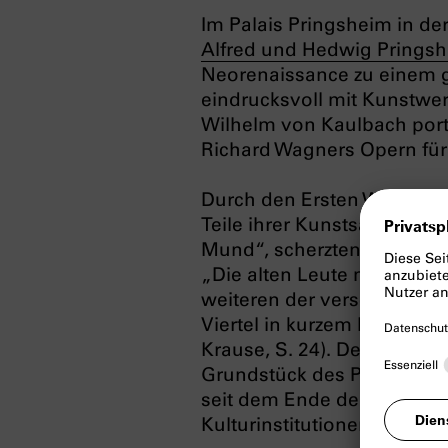
Im Palais Pringsheim in d
Alfred und Hedwig Prings
Neorenaissance zu einem ge
eindrucksvoll mit Kunstw
Wilhelm von Kaulbach portr
Richard Wagners Opern fü
Durch den Ersten Weltkrie
Teile ihrer Kunstsammlung 
Mund“, scherzten die Prin
„Die alten Leute müssen h
weiteren der verschwender
Viertel in kurzem bestehen
Krause, S. 24). Der ehemal
Grundstück des Palais Prin
seit dem Ende der 1940er-J
Kulturinstitutionen.