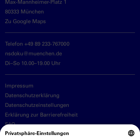
Max-Mannheimer-Platz 1
80333 München
Zu Google Maps
Telefon +49 89 233-767000
nsdoku@muenchen.de
Di–So 10.00–19.00 Uhr
Impressum
Datenschutzerklärung
Datenschutzeinstellungen
Erklärung zur Barrierefreiheit
FAQ