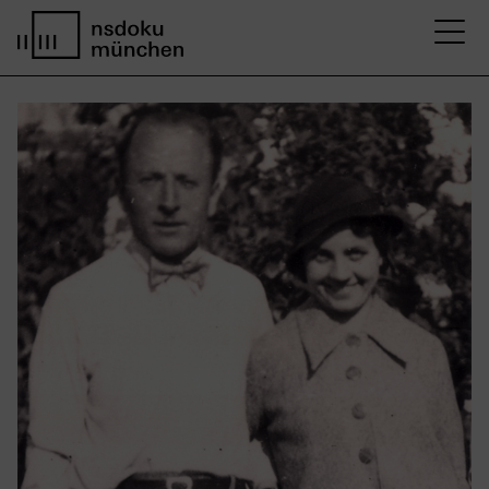
M
Startseite nsdoku münchen