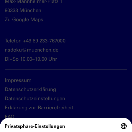
Max-Mannheimer-Platz 1
80333 München
Zu Google Maps
Telefon +49 89 233-767000
nsdoku@muenchen.de
Di–So 10.00–19.00 Uhr
Impressum
Datenschutzerklärung
Datenschutzeinstellungen
Erklärung zur Barrierefreiheit
FAQ