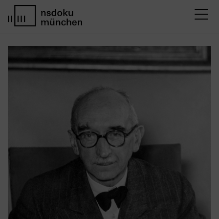
M
Startseite nsdoku münchen