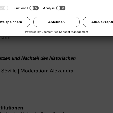
rer Demokratie | Teil II
okratisches Regieren und Staatsgewalt
rmann
zen und Nachteil des historischen
d Séville | Moderation: Alexandra
stitutionen