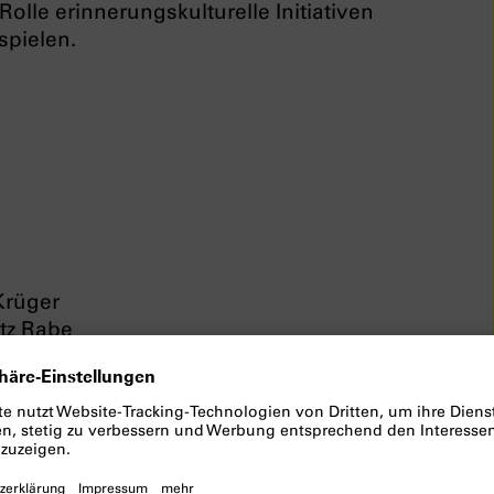
Rolle erinnerungskulturelle Initiativen
spielen.
Krüger
tz Rabe
arer Demokratie | Teil I
ellschaft kippen?
smus als globales Phänomen