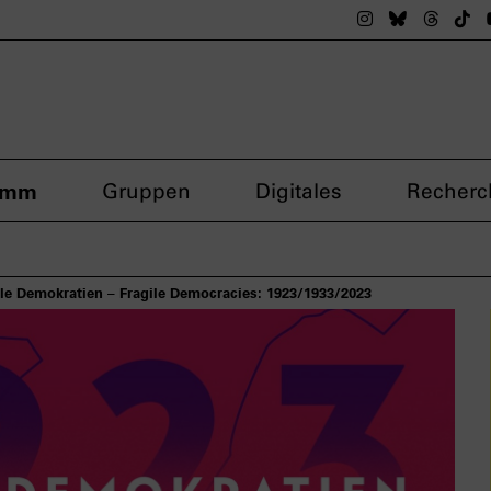
Das nsdoku M
Das nsdok
Das n
Da
amm
Gruppen
Digitales
Recherc
ile Demokratien – Fragile Democracies: 1923/1933/2023