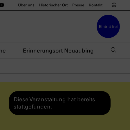
ünchen auf Instagram
u München auf BlueSky
sdoku München auf Threads
s nsdoku München auf TikTok
Das nsdoku München auf YouTube
Sprac
Über uns
Historischer Ort
Presse
Kontakt
Eintritt frei
Such
he
Erinnerungsort Neuaubing
Diese Veranstaltung hat bereits
stattgefunden.