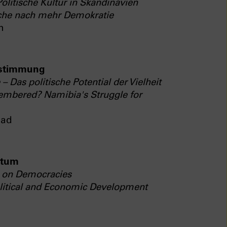
olitische Kultur in Skandinavien
che nach mehr Demokratie
h
bestimmung
– Das politische Potential der Vielheit
mbered? Namibia's Struggle for
jad
stum
s on Democracies
olitical and Economic Development