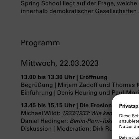
Spring School liegt auf der Frage, welche 
innerhalb demokratischer Gesellschaften 
Programm
Mittwoch, 22.03.2023
13.00 bis 13.30 Uhr | Eröffnung
Begrüßung | Mirjam Zadoff und Thomas 
Einführung | Denis Heuring und Paul-Mori
13.45 bis 15.15 Uhr | Die Erosion der Weim
Michael Wildt:
1923/1933: Wie kann eine Ges
Daniel Hedinger:
Berlin-Rom-Tokio: Faschi
Diskussion | Moderation: Dirk Rupnow