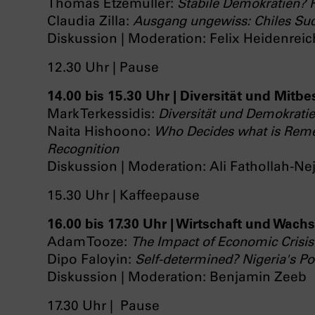
Thomas Etzemüller:
Stabile Demokratien? P
Claudia Zilla:
Ausgang ungewiss: Chiles Su
Diskussion | Moderation: Felix Heidenreic
12.30 Uhr | Pause
14.00 bis 15.30 Uhr | Diversität und Mit
Mark Terkessidis:
Diversität und Demokratie 
Naita Hishoono:
Who Decides what is Reme
Recognition
Diskussion | Moderation: Ali Fathollah-Ne
15.30 Uhr | Kaffeepause
16.00 bis 17.30 Uhr | Wirtschaft und Wach
Adam Tooze:
The Impact of Economic Crisi
Dipo Faloyin:
Self-determined? Nigeria's P
Diskussion | Moderation: Benjamin Zeeb
17.30 Uhr | Pause