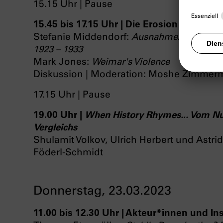
15.15 Uhr | Pause
15.45 bis 17.15 Uhr | Die Erosion der Weima
Stefanie Middendorf:
Ausnahmezeiten: Dem
1923 – 1933
Mark Jones:
Weimar's Violence
Diskussion | Moderation: Moshe Zimme
17.15 Uhr | Pause
19.00 Uhr |
When History Rhymes... Vom Nut
Vergleichs
Shulamit Volkov, Ulrich Herbert und Astri
Föderl-Schmidt
Donnerstag, 23.03.2023
11.00 bis 12.30 Uhr | Akteur*innen und In