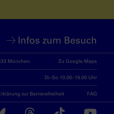
Infos zum Besuch
333 München
Zu Google Maps
Di–So 10.00–19.00 Uhr
Erklärung zur Barrierefreiheit
FAQ
nsdoku München auf
Das nsdoku Münche
Das nsdoku M
Das nsdo
Da