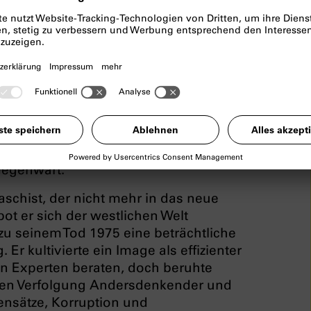
n prägenden Diktatoren des 20.
en Hitler und Mussolini konnte er sich
75 an der Macht halten. Die Einordnung
gen Herrschaft in die europäische
 umstritten. Diese umfassende
icke in die wechselvolle Geschichte
ugleich Ansatzpunkte für ein besseres
 Gegenwart.
aschist, der nicht mehr in das neue
t er sich der westlichen Welt
 zu seinem Tod 1975 eine beträchtliche
Er kultivierte ein Image als effizienter
en Experten beraten, doch beruhte
ften Verfolgung Andersdenkender und
ensätze, Korruption und