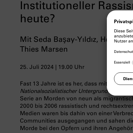
Institutioneller Rass
heute?
Mit Seda Başay-Yıldız, Heike Kle
Thies Marsen
25. Juli 2024 | 19.00 Uhr
Fast 13 Jahre ist es her, dass mit der Sel
Nationalsozialistischer Untergrund
deutlich 
Serie an Morden von neun als migrantis
2000 bis 2006 rassistisch und rechtsextrem
Medien waren bis dahin von einer Verbre
Communities ausgegangen und sahen die 
Morde bei den Opfern und ihren Angehöri