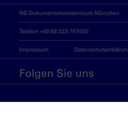
NS-Dokumentationszentrum München
Telefon +49 89 233-767000
Impressum
Datenschutzerkläru
Folgen Sie uns
Eine Einrichtung der Landeshauptstadt 