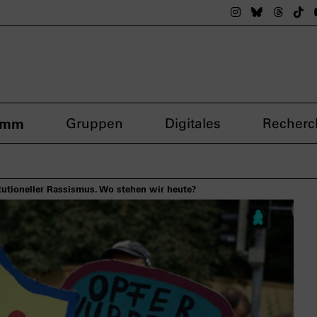
Das nsdoku M
Das nsdok
Das n
Da
amm
Gruppen
Digitales
Recherc
itutioneller Rassismus. Wo stehen wir heute?