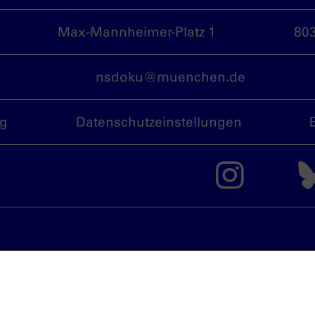
Max-Mannheimer-Platz 1
80
nsdoku@muenchen.de
ng
Datenschutzeinstellungen
Das 
München