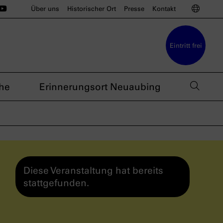
ünchen auf Instagram
u München auf BlueSky
sdoku München auf Threads
s nsdoku München auf TikTok
Das nsdoku München auf YouTube
Sprac
Über uns
Historischer Ort
Presse
Kontakt
Eintritt frei
Such
he
Erinnerungsort Neuaubing
Diese Veranstaltung hat bereits
stattgefunden.