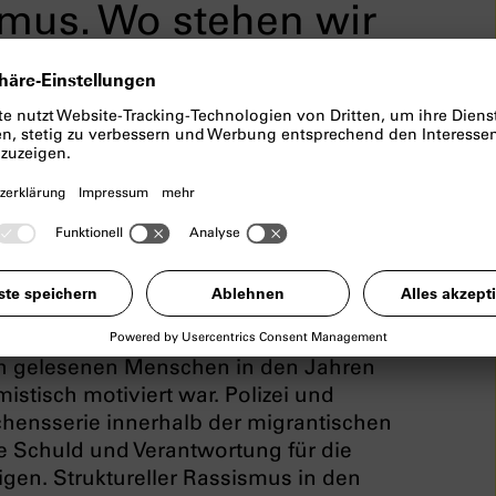
ismus. Wo stehen wir
ffner, Jan-Denis Wulff und
bstenttarnung der Terrorgruppe
wurde, dass die bis dato unaufgeklärte
ch gelesenen Menschen in den Jahren
istisch motiviert war. Polizei und
chensserie innerhalb der migrantischen
Schuld und Verantwortung für die
gen. Struktureller Rassismus in den