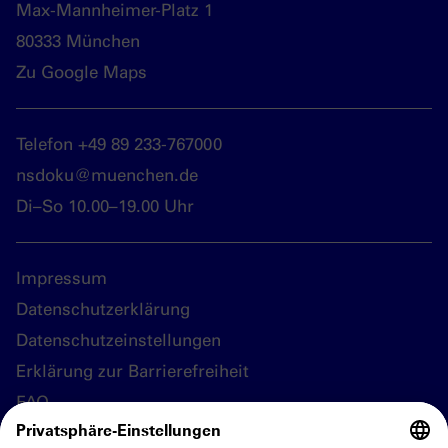
Max-Mannheimer-Platz 1
80333 München
Zu Google Maps
Telefon +49 89 233-767000
nsdoku@muenchen.de
Di–So 10.00–19.00 Uhr
Impressum
Datenschutzerklärung
Datenschutzeinstellungen
Erklärung zur Barrierefreiheit
FAQ