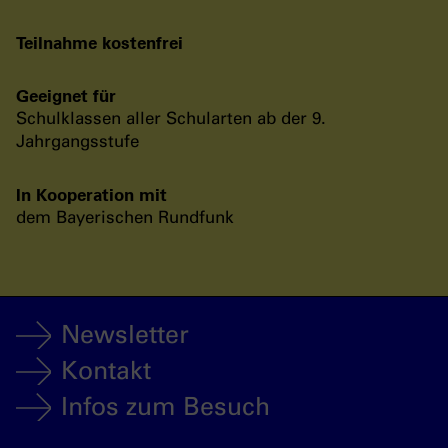
Teilnahme kostenfrei
Geeignet für
Schulklassen aller Schularten ab der 9.
Jahrgangsstufe
In Kooperation mit
dem Bayerischen Rundfunk
Newsletter
Kontakt
Infos zum Besuch