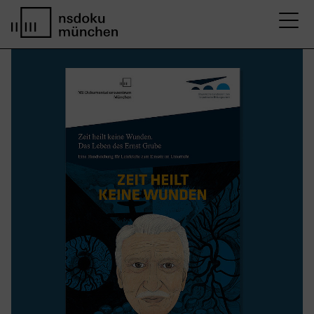
M
Startseite nsdoku münchen